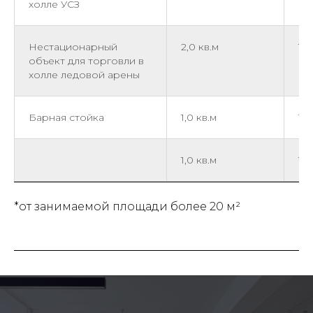
холле УСЗ
Нестационарный
2,0 кв.м
1 
объект для торговли в
холле ледовой арены
Барная стойка
1,0 кв.м
1 
1,0 кв.м
1 ч
*от занимаемой площади более 20 м²