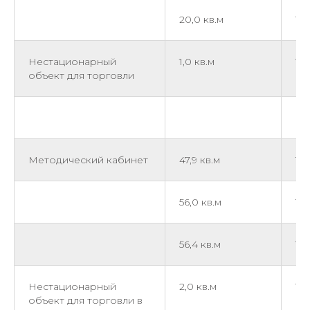
20,0 кв.м
1 ч
Нестационарный
1,0 кв.м
1 
объект для торговли
Методический кабинет
47,9 кв.м
1 ч
56,0 кв.м
1 ч
56,4 кв.м
1 ч
Нестационарный
2,0 кв.м
1 
объект для торговли в