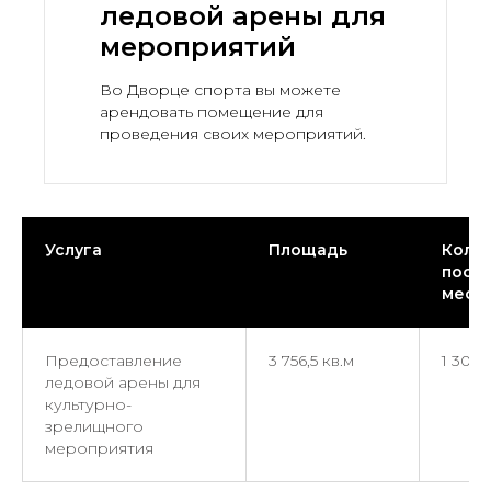
ледовой арены для
мероприятий
Во Дворце спорта вы можете
арендовать помещение для
проведения своих мероприятий.
Услуга
Площадь
Кол-в
поса
мест
Предоставление
3 756,5 кв.м
1 302
ледовой арены для
культурно-
зрелищного
мероприятия