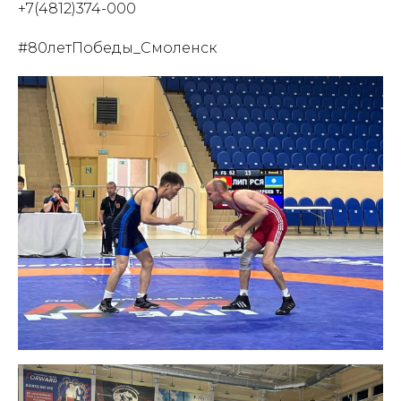
+7(4812)374-000
#80летПобеды_Смоленск