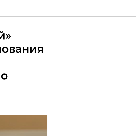
й»
нования
по